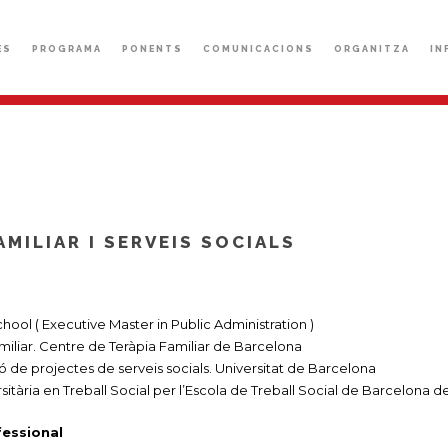
ÈS
PROGRAMA
PONENTS
COMUNICACIONS
ORGANITZA
IN
AMILIAR I SERVEIS SOCIALS
ool ( Executive Master in Public Administration )
miliar. Centre de Teràpia Familiar de Barcelona
ó de projectes de serveis socials. Universitat de Barcelona
tària en Treball Social per l’Escola de Treball Social de Barcelona de
fessional