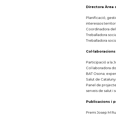
Directora Àrea 
Planificació, gest
interessos territori
Coordinadora dels
Treballadora socia
Treballadora soci
Col·laboracions
Participació a la 
Col·laboradora doc
BAT Osona; experi
Salut de Cataluny
Panel de projectes 
serveis de salut i 
Publicacions i 
Premi Josep M Rue