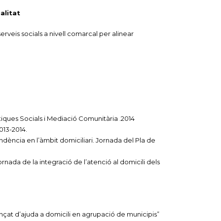
alitat
serveis socials a nivell comarcal per alinear
litiques Socials i Mediació Comunitària .2014
013-2014.
dència en l’àmbit domiciliari. Jornada del Pla de
jornada de la integració de l’atenció al domicili dels
nçat d’ajuda a domicili en agrupació de municipis”