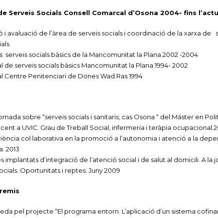
de Serveis Socials Consell Comarcal d’Osona 2004- fins l’actu
ió i avaluació de l’àrea de serveis socials i coordinació de la xarxa de 
als.
 serveis socials bàsics de la Mancomunitat la Plana 2002 -2004
l de serveis socials bàsics Mancomunitat la Plana 1994- 2002
al Centre Penitenciari de Dones Wad Ras 1994
Jornada sobre “serveis socials i sanitaris; cas Osona “ del Máster en Po
ent a UVIC. Grau de Treball Social, infermeria i teràpia ocupacional.2
ència col·laborativa en la promoció a l’autonomia i atenció a la depen
a. 2013
implantats d’integració de l’atenció social i de salut al domicili. A la 
socials. Oportunitats i reptes. Juny 2009
premis
da pel projecte “El programa entorn. L’aplicació d’un sistema cofina