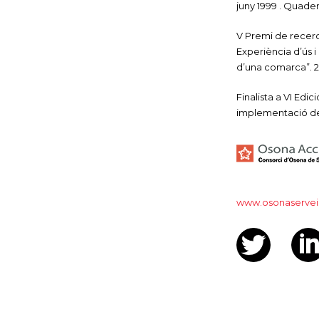
juny 1999 . Quader
V Premi de recerca
Experiència d’ús i 
d’una comarca”. 2
Finalista a VI Edi
implementació de 
www.osonaserveis