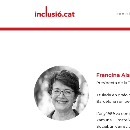
COMIT
Francina Als
Presidenta de la T
Titulada en grafol
Barcelona i en pe
L’any 1989 va come
Yamuna. El mateix 
Social, un càrrec q