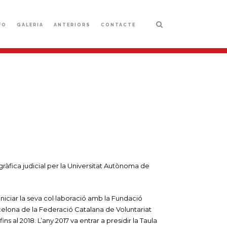
FO
GALERIA
ANTERIORS
CONTACTE
igràfica judicial per la Universitat Autònoma de
 iniciar la seva col·laboració amb la Fundació
rcelona de la Federació Catalana de Voluntariat
ns al 2018. L’any 2017 va entrar a presidir la Taula