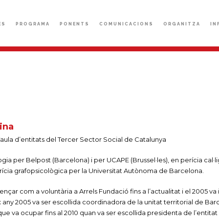
ÈS
PROGRAMA
PONENTS
COMUNICACIONS
ORGANITZA
IN
ina
aula d’entitats del Tercer Sector Social de Catalunya
ogia per Belpost (Barcelona) i per UCAPE (Brussel·les), en perícia cal·l
rícia grafopsicològica per la Universitat Autònoma de Barcelona.
nçar com a voluntària a Arrels Fundació fins a l’actualitat i el 2005 va
any 2005 va ser escollida coordinadora de la unitat territorial de Ba
ue va ocupar fins al 2010 quan va ser escollida presidenta de l’entitat fi