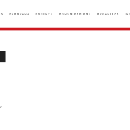
ÈS
PROGRAMA
PONENTS
COMUNICACIONS
ORGANITZA
IN
bajo
r
r
ae
.