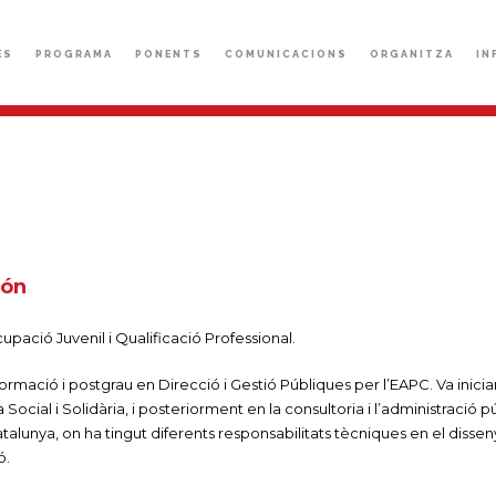
ÈS
PROGRAMA
PONENTS
COMUNICACIONS
ORGANITZA
IN
ión
pació Juvenil i Qualificació Professional.
mació i postgrau en Direcció i Gestió Públiques per l’EAPC. Va iniciar
ocial i Solidària, i posteriorment en la consultoria i l’administració pú
alunya, on ha tingut diferents responsabilitats tècniques en el disse
ó.