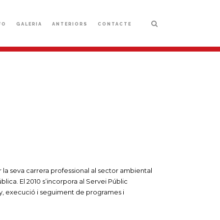
FO
GALERIA
ANTERIORS
CONTACTE
 la seva carrera professional al sector ambiental
blica. El 2010 s’incorpora al Servei Públic
ny, execució i seguiment de programes i